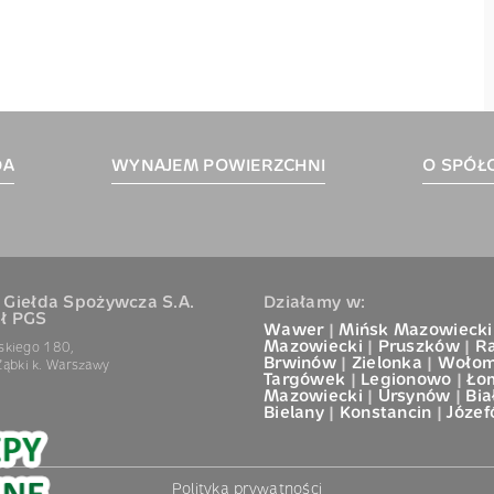
DA
WYNAJEM POWIERZCHNI
O SPÓŁ
 Giełda Spożywcza S.A.
Działamy w:
ł PGS
Wawer
|
Mińsk Mazowiecki
Mazowiecki
|
Pruszków
|
R
dskiego 180,
Brwinów
|
Zielonka
|
Wołom
ąbki k. Warszawy
Targówek
|
Legionowo
|
Ło
Mazowiecki
|
Ursynów
|
Bia
Bielany
|
Konstancin
|
Józe
Polityka prywatności