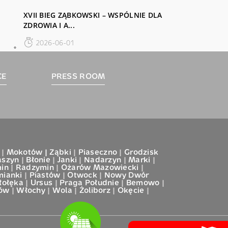
XVII BIEG ZĄBKOWSKI – WSPÓLNIE DLA
ZDROWIA I A...
2026-06-01
CE
PRESS ROOM
|
Mokotów |
Ząbki
|
Piaseczno
|
Grodzisk
aszyn
|
Błonie
|
Janki
|
Nadarzyn
|
Marki
|
in
|
Radzymin
|
Ożarów Mazowiecki
|
mianki
|
Piastów
|
Otwock
|
Nowy Dwór
łołęka
|
Ursus
|
Praga Południe
|
Bemowo
|
fów
|
Włochy
|
Wola
|
Żoliborz
|
Okęcie
|