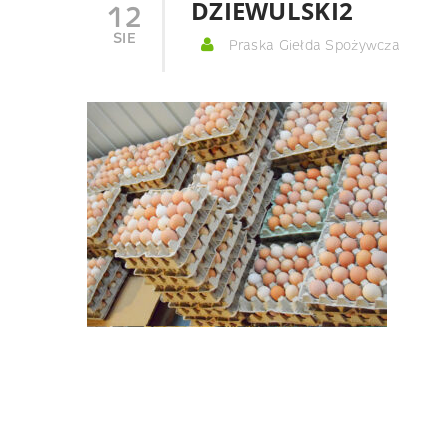
DZIEWULSKI2
12
SIE
Praska Giełda Spożywcza