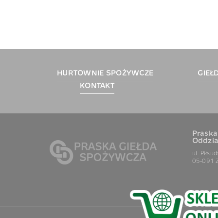
HURTOWNIE SPOŻYWCZE
GIEŁ
KONTAKT
Praska
Oddzia
ul. Piłsu
05-091 Z