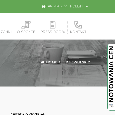
LANGUAGES:
RZCHNI
O SPÓŁCE
PRESS ROOM
KONTAKT
HOME
DZIEWULSKI2
Ostatnio dodane