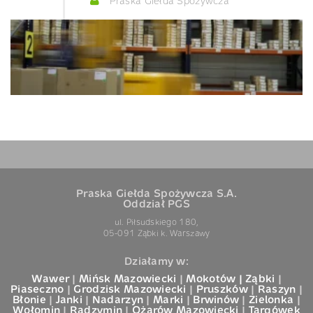
Praska Giełda Spożywcza
Praska Giełda Spożywcza S.A.
Oddział PGS
ul. Piłsudskiego 180,
05-091 Ząbki k. Warszawy
Działamy w:
Wawer
|
Mińsk Mazowiecki
|
Mokotów |
Ząbki
|
Piaseczno
|
Grodzisk Mazowiecki
|
Pruszków
|
Raszyn
|
Błonie
|
Janki
|
Nadarzyn
|
Marki
|
Brwinów
|
Zielonka
|
Wołomin
|
Radzymin
|
Ożarów Mazowiecki
|
Targówek