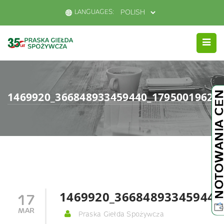
LANGUAGES:
1469920_366848933459440_1795001962_
1469920_366848933459440
17
MAR
Praska Giełda Spożywcza