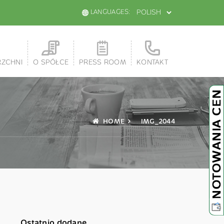
LANGUAGES:
RZCHNI
O SPÓŁCE
PRESS ROOM
KONTAKT
HOME
IMG_2044
Ostatnio dodane