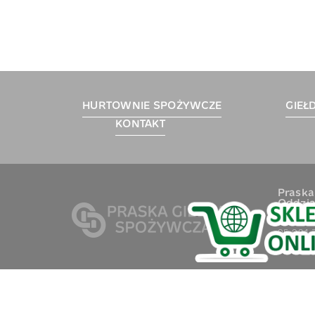
HURTOWNIE SPOŻYWCZE
GIEŁ
KONTAKT
Praska
Oddzia
ul. Piłsu
05-091 Z