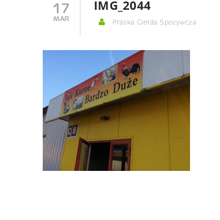
IMG_2044
17
MAR
Praska Giełda Spożywcza