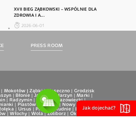
XVII BIEG ZĄBKOWSKI – WSPÓLNIE DLA
ZDROWIA I A...
2026-06-01
CE
PRESS ROOM
|
Mokotów |
Ząbki
|
Piaseczno
|
Grodzisk
aszyn
|
Błonie
|
Janki
|
Nadarzyn
|
Marki
|
in
|
Radzymin
|
Ożarów Mazowiecki
|
mianki
|
Piastów
|
Otwock
|
Nowy Dwór
Jak dojechać?
łołęka
|
Ursus
|
Praga Południe
|
Bemowo
|
fów
|
Włochy
|
Wola
|
Żoliborz
|
Okęcie
|