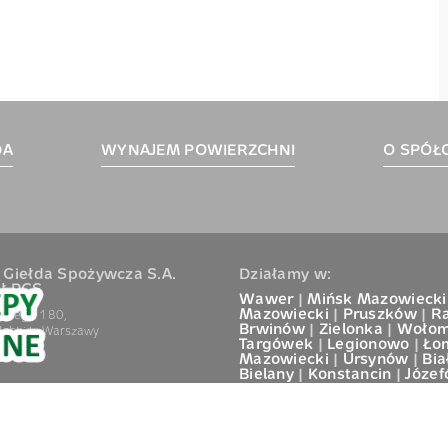
DA
WYNAJEM POWIERZCHNI
O SPÓŁ
 Giełda Spożywcza S.A.
Działamy w:
ł PGS
Wawer
|
Mińsk Mazowiecki
Mazowiecki
|
Pruszków
|
R
dskiego 180,
Brwinów
|
Zielonka
|
Wołom
ąbki k. Warszawy
Targówek
|
Legionowo
|
Ło
Mazowiecki
|
Ursynów
|
Bia
Bielany
|
Konstancin
|
Józe
Polityka prywatności