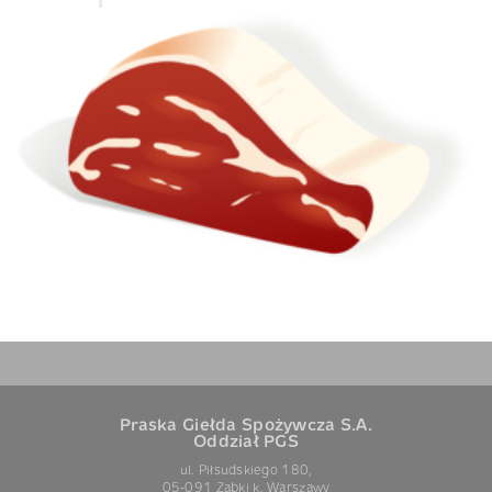
Praska Giełda Spożywcza S.A.
Oddział PGS
ul. Piłsudskiego 180,
05-091 Ząbki k. Warszawy