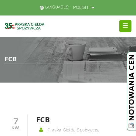
LANGUAGES:
FCB
FCB
7
KW.
Praska Giełda Spożywcza