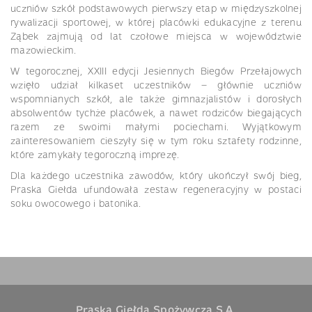
uczniów szkół podstawowych pierwszy etap w międzyszkolnej
rywalizacji sportowej, w której placówki edukacyjne z terenu
Ząbek zajmują od lat czołowe miejsca w województwie
mazowieckim.
W tegorocznej, XXIII edycji Jesiennych Biegów Przełajowych
wzięło udział kilkaset uczestników – głównie uczniów
wspomnianych szkół, ale także gimnazjalistów i dorosłych
absolwentów tychże placówek, a nawet rodziców biegających
razem ze swoimi małymi pociechami. Wyjątkowym
zainteresowaniem cieszyły się w tym roku sztafety rodzinne,
które zamykały tegoroczną imprezę.
Dla każdego uczestnika zawodów, który ukończył swój bieg,
Praska Giełda ufundowała zestaw regeneracyjny w postaci
soku owocowego i batonika.
Praska Giełda Spożywcza S.A.