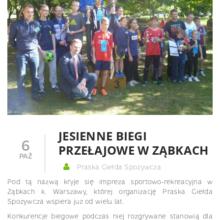
JESIENNE BIEGI
6
PRZEŁAJOWE W ZĄBKACH
PAŹ
Praska Giełda Spożywcza
Pod tą nazwą kryje się impreza sportowo-rekreacyjna w
Ząbkach k. Warszawy, której organizację Praska Giełda
Spożywcza wspiera już od wielu lat.
Konkurencje biegowe podczas niej rozgrywane stanowią dla