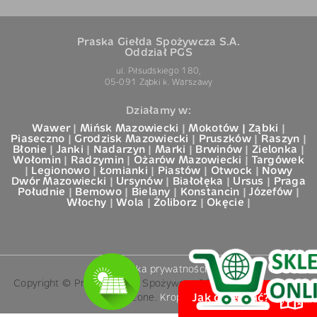
Praska Giełda Spożywcza S.A.
Oddział PGS
ul. Piłsudskiego 180,
05-091 Ząbki k. Warszawy
Działamy w:
Wawer
|
Mińsk Mazowiecki
|
Mokotów |
Ząbki
|
Piaseczno
|
Grodzisk Mazowiecki
|
Pruszków
|
Raszyn
|
Błonie
|
Janki
|
Nadarzyn
|
Marki
|
Brwinów
|
Zielonka
|
Wołomin
|
Radzymin
|
Ożarów Mazowiecki
|
Targówek
|
Legionowo
|
Łomianki
|
Piastów
|
Otwock
|
Nowy
Dwór Mazowiecki
|
Ursynów
|
Białołęka
|
Ursus
|
Praga
Południe
|
Bemowo
|
Bielany
|
Konstancin
|
Józefów
|
Włochy
|
Wola
|
Żoliborz
|
Okęcie
|
Polityka prywatności
Copyright © Praska Giełda Spożywcza 2016. Wszelkie prawa
zastrzeżone.
Kropka Pod i
Jak dojechać?