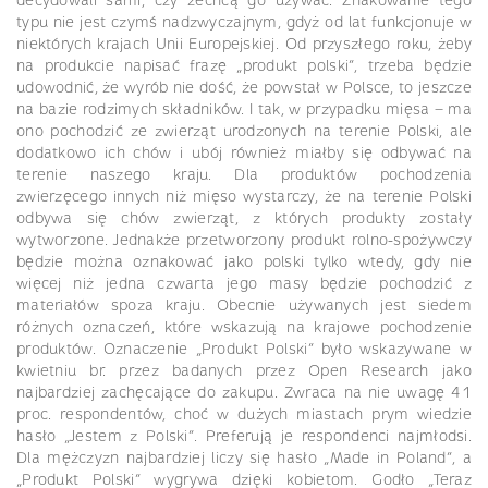
decydowali sami, czy zechcą go używać. Znakowanie tego
typu nie jest czymś nadzwyczajnym, gdyż od lat funkcjonuje w
niektórych krajach Unii Europejskiej. Od przyszłego roku, żeby
na produkcie napisać frazę „produkt polski”, trzeba będzie
udowodnić, że wyrób nie dość, że powstał w Polsce, to jeszcze
na bazie rodzimych składników. I tak, w przypadku mięsa – ma
ono pochodzić ze zwierząt urodzonych na terenie Polski, ale
dodatkowo ich chów i ubój również miałby się odbywać na
terenie naszego kraju. Dla produktów pochodzenia
zwierzęcego innych niż mięso wystarczy, że na terenie Polski
odbywa się chów zwierząt, z których produkty zostały
wytworzone. Jednakże przetworzony produkt rolno-spożywczy
będzie można oznakować jako polski tylko wtedy, gdy nie
więcej niż jedna czwarta jego masy będzie pochodzić z
materiałów spoza kraju. Obecnie używanych jest siedem
różnych oznaczeń, które wskazują na krajowe pochodzenie
produktów. Oznaczenie „Produkt Polski” było wskazywane w
kwietniu br. przez badanych przez Open Research jako
najbardziej zachęcające do zakupu. Zwraca na nie uwagę 41
proc. respondentów, choć w dużych miastach prym wiedzie
hasło „Jestem z Polski”. Preferują je respondenci najmłodsi.
Dla mężczyzn najbardziej liczy się hasło „Made in Poland”, a
„Produkt Polski” wygrywa dzięki kobietom. Godło „Teraz