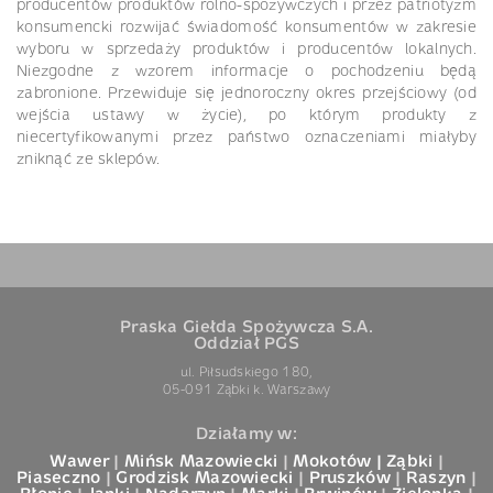
producentów produktów rolno-spożywczych i przez patriotyzm
konsumencki rozwijać świadomość konsumentów w zakresie
wyboru w sprzedaży produktów i producentów lokalnych.
Niezgodne z wzorem informacje o pochodzeniu będą
zabronione. Przewiduje się jednoroczny okres przejściowy (od
wejścia ustawy w życie), po którym produkty z
niecertyfikowanymi przez państwo oznaczeniami miałyby
zniknąć ze sklepów.
Praska Giełda Spożywcza S.A.
Oddział PGS
ul. Piłsudskiego 180,
05-091 Ząbki k. Warszawy
Działamy w:
Wawer
|
Mińsk Mazowiecki
|
Mokotów |
Ząbki
|
Piaseczno
|
Grodzisk Mazowiecki
|
Pruszków
|
Raszyn
|