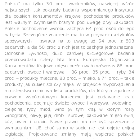
Polska” ma tylko 30 proc. zwolenników, najwięcej wśród
najstarszych. Jak pokazały badania wspomnianego instytutu,
dla polskich konsumentów krajowe pochodzenie produktów
jest ważnym czynnikiem branym pod uwagę przy zakupach.
Polskie pochodzenie wyrobu zachęca 64 proc. osób do jego
nabycia. Szczególne znaczenie ma to w przypadku artykułów
spożywczych – zwraca na to uwagę aż 64 proc. z 803
badanych, a dla 50 proc. z nich jest to zachęta jednoznaczna.
Odnośnie żywności, dużo bardziej szczegółowe badania
przeprowadziła cztery lata temu Europejska Organizacja
Konsumentów. Krajowe mięso preferowało wówczas 88 proc.
badanych, owoce i warzywa – 86 proc., 85 proc. – ryby, 84
proc. – produkty mleczne, 83 proc. – mleko, a 71 proc. – takie
produkty jak cukier, sól czy mąka. W projekcie rozporządzenia
ministerstwa rolnictwa lista produktów, dla których zgodnie z
prawem wspólnotowym konieczne jest podawanie kraju
pochodzenia, obejmuje świeże owoce i warzywa, wołowinę i
cielęcinę, ryby, miód, wino (w tym kraj, w którym rosły
winogrona), oliwę, jaja, drób i surowe, pakowane mięso świń,
kóz, owiec i drobiu. Nowe prawo ma nie być sprzeczne z
wymaganiami UE, choć samo w sobie nie jest objęte unijną
legislacją. Projektowane zmiany mają wspierać polskich