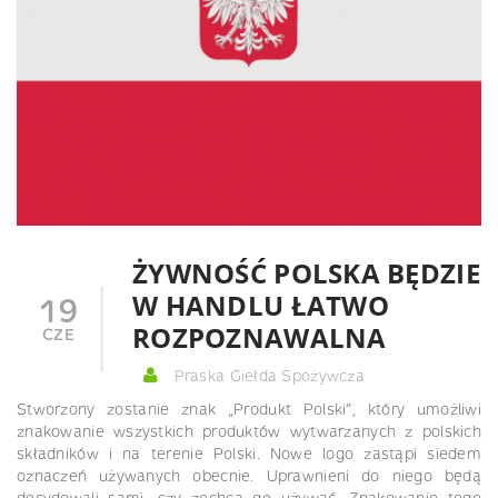
ŻYWNOŚĆ POLSKA BĘDZIE
W HANDLU ŁATWO
19
ROZPOZNAWALNA
CZE
Praska Giełda Spożywcza
Stworzony zostanie znak „Produkt Polski”, który umożliwi
znakowanie wszystkich produktów wytwarzanych z polskich
składników i na terenie Polski. Nowe logo zastąpi siedem
oznaczeń używanych obecnie. Uprawnieni do niego będą